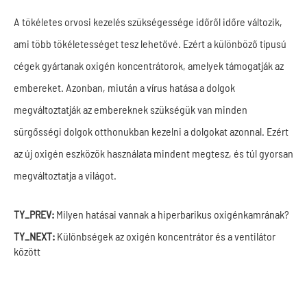
A tökéletes orvosi kezelés szükségessége időről időre változik,
ami több tökéletességet tesz lehetővé. Ezért a különböző típusú
cégek gyártanak oxigén koncentrátorok, amelyek támogatják az
embereket. Azonban, miután a vírus hatása a dolgok
megváltoztatják az embereknek szükségük van minden
sürgősségi dolgok otthonukban kezelni a dolgokat azonnal. Ezért
az új oxigén eszközök használata mindent megtesz, és túl gyorsan
megváltoztatja a világot.
TY_PREV:
Milyen hatásai vannak a hiperbarikus oxigénkamrának?
TY_NEXT:
Különbségek az oxigén koncentrátor és a ventilátor
között