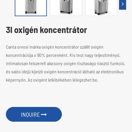
3l oxigén koncentrátor
Canta orvosi márka oxigén koncentrátor szállít oxigén
koncentrációja ≥ 90% percenként. Kis test nagy teljesítményű.
intimatosan felszerelt alacsony oxigén tisztaságú riasztó funkció,
és valós idejű kijelző oxigén koncentráció látható az elektronikus
képernyőn. Az oxigént lelkibékében lélegezhet be.
INQUIRE