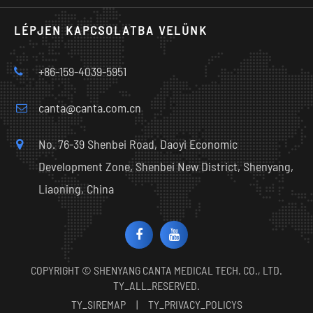
LÉPJEN KAPCSOLATBA VELÜNK
+86-159-4039-5951
canta@canta.com.cn
No. 76-39 Shenbei Road, Daoyi Economic
Development Zone, Shenbei New District, Shenyang,
Liaoning, China
COPYRIGHT ©
SHENYANG CANTA MEDICAL TECH. CO., LTD.
TY_ALL_RESERVED.
TY_SIREMAP
|
TY_PRIVACY_POLICYS