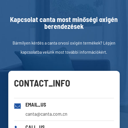
Kapcsolat canta most minőségi oxigén
berendezések
Bármilyen kérdés a canta orvosi oxigén termékek? Lépjen
kapcsolatba velünk most további információkért.
CONTACT_INFO
EMAIL_US

canta@canta.com.cn
CALL_US