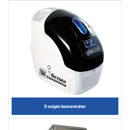
1l oxigén koncentrátor