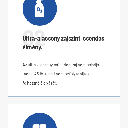

02
Ultra-alacsony zajszint, csendes
élmény.
Az ultra-alacsony működési zaj nem haladja
meg a 45db-t, ami nem befolyásolja a
felhasználó alvását.