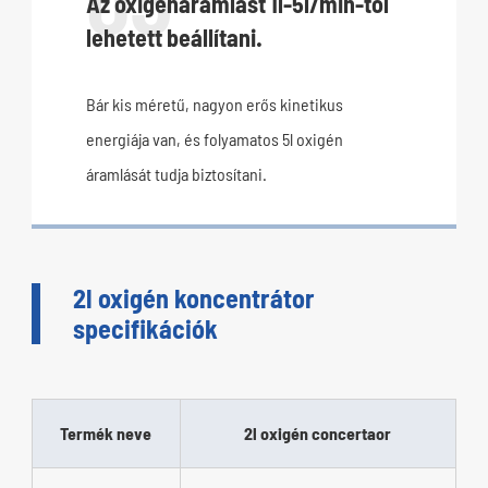
Az oxigénáramlást 1l-5l/min-tól
lehetett beállítani.
Bár kis méretű, nagyon erős kinetikus
energiája van, és folyamatos 5l oxigén
áramlását tudja biztosítani.
2l oxigén koncentrátor
specifikációk
Termék neve
2l oxigén concertaor