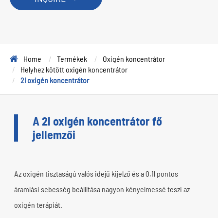
Home
Termékek
Oxigén koncentrátor
Helyhez kötött oxigén koncentrátor
2l oxigén koncentrátor
A 2l oxigén koncentrátor fő
jellemzői
Az oxigén tisztaságú valós idejű kijelző és a 0,1l pontos
áramlási sebesség beállítása nagyon kényelmessé teszi az
oxigén terápiát.