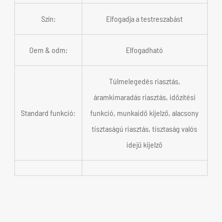
Szín:
Elfogadja a testreszabást
Oem & odm:
Elfogadható
Túlmelegedés riasztás,
áramkimaradás riasztás, időzítési
Standard funkció:
funkció, munkaidő kijelző, alacsony
tisztaságú riasztás, tisztaság valós
idejű kijelző