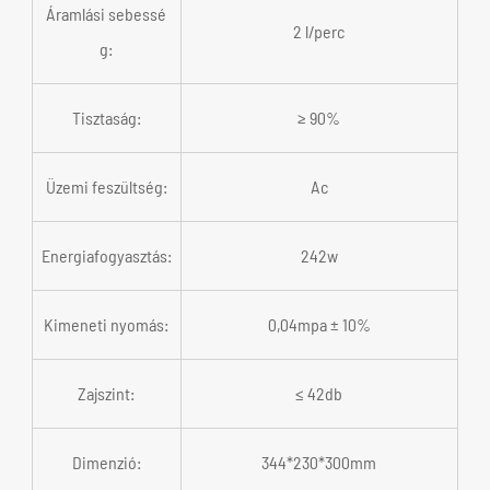
Áramlási sebessé
2 l/perc
g:
Tisztaság:
≥ 90%
Üzemi feszültség:
Ac
Energiafogyasztás:
242w
Kimeneti nyomás:
0,04mpa ± 10%
Zajszint:
≤ 42db
Dimenzió:
344*230*300mm