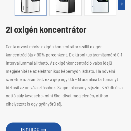
2l oxigén koncentrátor
Canta orvosi márka oxigén koncentrátor szállít oxigén
koncentrációja ≥ 90% percenként. Elektronikus áramlásmérő 0,1
intervallummal állítható. Az oxigénkoncentráció valós idejű
megjelenítése az elektronikus képernyőn látható. Ha növelni
szeretné az áramlást, ez a gép egy 0,5 ~ 5l áramlási tartományt
biztosít az ön választásához. Szuper alacsony zajszint ≤ 42db és a
nettó súly kevesebb, mint 9kg. divat megjelenés, otthon
elhelyezett is egy gyönyörű táj.
INQUIRE