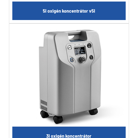
5l oxigén koncentrátor v5l
3l oxigén koncentrátor