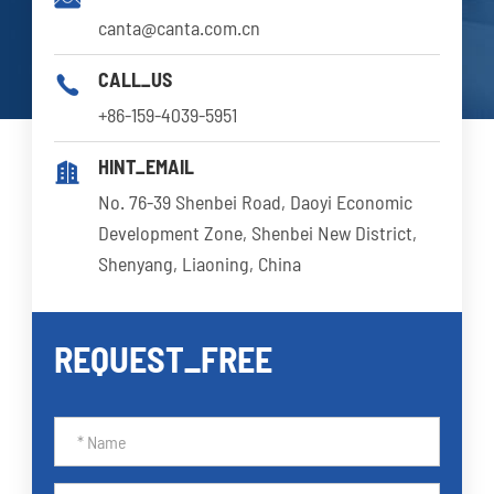
canta@canta.com.cn
CALL_US

+86-159-4039-5951
HINT_EMAIL

No. 76-39 Shenbei Road, Daoyi Economic
Development Zone, Shenbei New District,
Shenyang, Liaoning, China
REQUEST_FREE