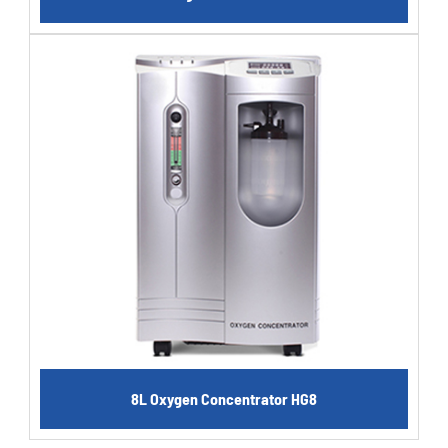
8L Oxygen Concentrator HG8