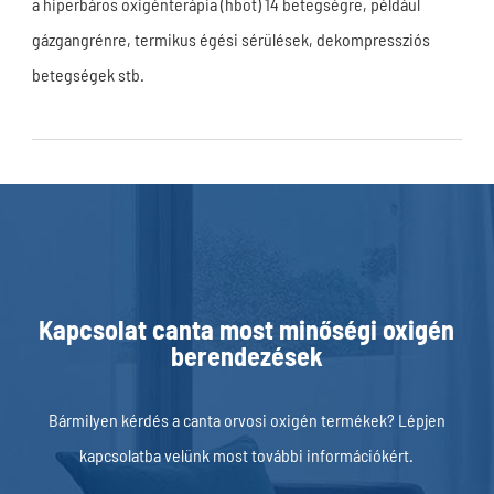
a hiperbáros oxigénterápia (hbot) 14 betegségre, például
gázgangrénre, termikus égési sérülések, dekompressziós
betegségek stb.
Kapcsolat canta most minőségi oxigén
berendezések
Bármilyen kérdés a canta orvosi oxigén termékek? Lépjen
kapcsolatba velünk most további információkért.