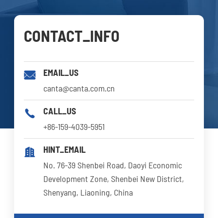
CONTACT_INFO
EMAIL_US

canta@canta.com.cn
CALL_US

+86-159-4039-5951
HINT_EMAIL

No. 76-39 Shenbei Road, Daoyi Economic
Development Zone, Shenbei New District,
Shenyang, Liaoning, China