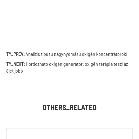
TY_PREV:
Analízis típusú nagynyomású oxigén koncentrátorok!
TY_NEXT:
Hordozható oxigén generátor: oxigén terápia teszi az
élet jobb
OTHERS_RELATED