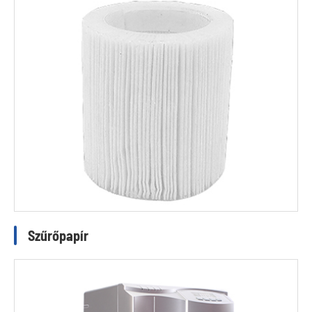
Szűrőpapír